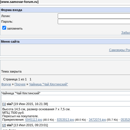
[
www.samovar-forum.ru
]
Форма входа
Логин:
Пароль:
запомнить
Забыл
Меню сайта
Самовары Ро
Тема закрыта
Страница
1
из
1
1
Форум
»
Прочее
»
Чайница "Чай Кяхтинский"
Чайница "Чай Кяхтинский"
[
1
]
sla7
[19 Июн 2015, 16:21:38]
Высота 14,5 см, размер основания 7 х 7,5 см.
МПЦ 7500 руб.
Пересыл на покупателе.
Прикрепления:
6945113.jpg
·
8353913.jpg
·
3472074.jpg
·
05352
(48.0 Kb)
(49.0 Kb)
(55.7 Kb)
[
2
]
sla7
[13 Июл 2015, 09:23:01]