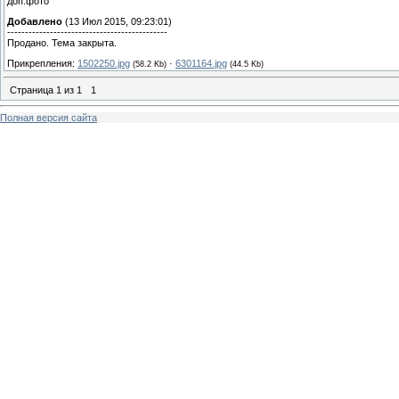
доп.фото
Добавлено
(13 Июл 2015, 09:23:01)
---------------------------------------------
Продано. Тема закрыта.
Прикрепления:
1502250.jpg
·
6301164.jpg
(58.2 Kb)
(44.5 Kb)
Страница
1
из
1
1
Полная версия сайта