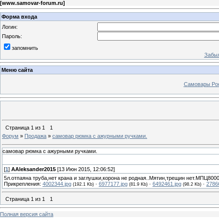
[
www.samovar-forum.ru
]
Форма входа
Логин:
Пароль:
запомнить
Забыл
Меню сайта
Самовары Ро
Страница
1
из
1
1
Форум
»
Продажа
»
самовар рюмка с ажурными ручками.
самовар рюмка с ажурными ручками.
[
1
]
AAleksander2015
[13 Июн 2015, 12:06:52]
5л.отпаяна труба,нет крана и заглушки,корона не родная..Мятин,трещин нет.МПЦ800
Прикрепления:
4002344.jpg
·
6977177.jpg
·
6492461.jpg
·
2786
(192.1 Kb)
(81.9 Kb)
(98.2 Kb)
Страница
1
из
1
1
Полная версия сайта