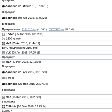
доп.фото
Добавлено
(25 Июл 2015, 07:36:10)
---------------------------------------------
В продаже
Добавлено
(03 Авг 2015, 21:09:29)
---------------------------------------------
В продаже
Прикрепления:
4171815.jpg
·
2720392.jpg
(41.5 Kb)
(69.0 Kb)
[
3
]
877tcc
[05 Авг 2015, 08:52:01]
За 1500 куплю
[
4
]
sla7
[05 Авг 2015, 21:44:14]
Есть предложение 2100 руб.
[
5
]
VLD
[08 Авг 2015, 07:05:11]
Продали?
[
6
]
sla7
[27 Ноя 2015, 22:17:04]
В продаже
Добавлено
(20 Авг 2015, 09:19:20)
---------------------------------------------
мпц 4900
Добавлено
(27 Ноя 2015, 22:17:04)
---------------------------------------------
в продаже
[
7
]
sla7
[05 Фев 2016, 10:23:23]
в продаже
[
8
]
CHAInic
[05 Фев 2016, 12:29:14]
а 3500?