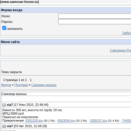
[
www.samovar-forum.ru
]
Форма входа
Логин:
Пароль:
запомнить
Забыл
Меню сайта
Самовары Ро
Тема закрыта
Страница
1
из
1
1
Форум
»
Продажа
»
Самовар малыш
Самовар малыш
[
1
]
sla7
[17 Июн 2015, 22:48:44]
Емкость 300 мл, высота по трубу 19 см.
МПЦ 5000 руб.
Пересыл на покупателе.
Прикрепления:
8391528.jpg
·
8063846.jpg
·
1858197.jpg
·
74400
(30.1 Kb)
(33.2 Kb)
(31.4 Kb)
[
2
]
sla7
[03 Авг 2015, 21:09:29]