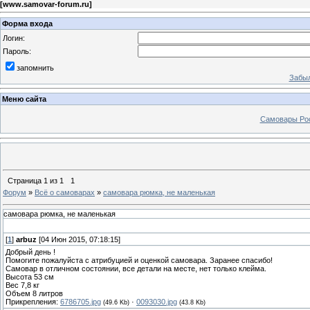
[
www.samovar-forum.ru
]
Форма входа
Логин:
Пароль:
запомнить
Забыл
Меню сайта
Самовары Ро
Страница
1
из
1
1
Форум
»
Всё о самоварах
»
самовара рюмка, не маленькая
самовара рюмка, не маленькая
[
1
]
arbuz
[04 Июн 2015, 07:18:15]
Добрый день !
Помогите пожалуйста с атрибуцией и оценкой самовара. Заранее спасибо!
Самовар в отличном состоянии, все детали на месте, нет только клейма.
Высота 53 см
Вес 7,8 кг
Объем 8 литров
Прикрепления:
6786705.jpg
·
0093030.jpg
(49.6 Kb)
(43.8 Kb)