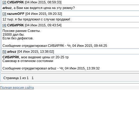
[
2
]
СИБИРЯК
[04 Июн 2015, 08:59:33]
arbuz
, а Вам как видится цена на эту рюмку?
[
3
]
razumOFF
[04 Июн 2015, 09:20:32]
12 тыр. я бы предложил с случае продажи!
[
4
]
СИБИРЯК
[04 Июн 2015, 09:43:54]
Похоже ранние Советы.
15000 дал бы.
Если без дефектов.
Сообщение отредактировал
СИБИРЯК
-
Чт, 04 Июн 2015, 09:44:25
[
5
]
arbuz
[04 Июн 2015, 13:38:02]
СИБИРЯК
, мое видение цены от 20-25 тр
Самовар в отличном состоянии
Сообщение отредактировал
arbuz
-
Чт, 04 Июн 2015, 13:39:32
Страница
1
из
1
1
Полная версия сайта