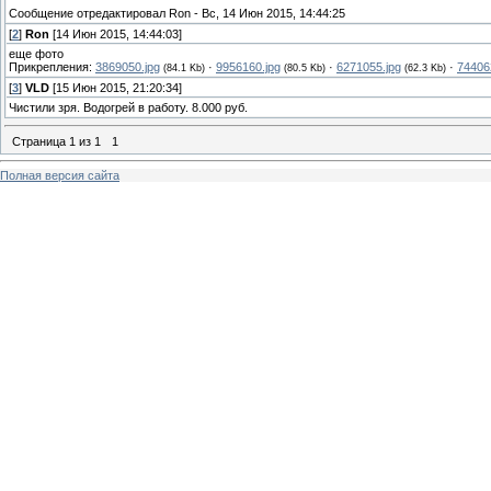
Сообщение отредактировал
Ron
-
Вс, 14 Июн 2015, 14:44:25
[
2
]
Ron
[14 Июн 2015, 14:44:03]
еще фото
Прикрепления:
3869050.jpg
·
9956160.jpg
·
6271055.jpg
·
74406
(84.1 Kb)
(80.5 Kb)
(62.3 Kb)
[
3
]
VLD
[15 Июн 2015, 21:20:34]
Чистили зря. Водогрей в работу. 8.000 руб.
Страница
1
из
1
1
Полная версия сайта