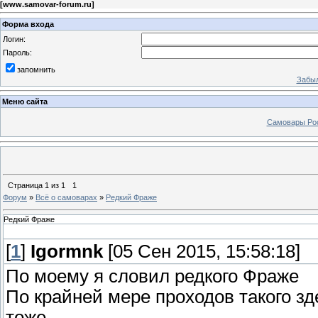
[
www.samovar-forum.ru
]
Форма входа
Логин:
Пароль:
запомнить
Забыл
Меню сайта
Самовары Ро
Страница
1
из
1
1
Форум
»
Всё о самоварах
»
Редкий Фраже
Редкий Фраже
[
1
]
Igormnk
[05 Сен 2015, 15:58:18]
По моему я словил редкого Фраже
По крайней мере проходов такого зд
тоже