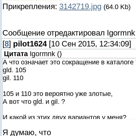
Прикрепления:
3142719.jpg
(64.0 Kb)
Сообщение отредактировал
Igormnk
[
8
]
pilot1624
[10 Сен 2015, 12:34:09]
Цитата
Igormnk
(
)
А что означает это сокращение в каталоге 
gld. 105
gil. 110
105 и 110 это вероятно уже злотые,
А вот что gld. и gil. ?
И какой из этих двух вариантов у меня?
Я думаю, что