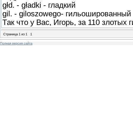
głd. - gładki - гладкий
gil. - giloszowego- гильошированный
Так что у Вас, Игорь, за 110 злоты
Страница
1
из
1
1
Полная версия сайта