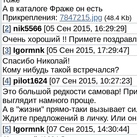
А в каталоге Фраже он есть
Прикрепления:
7847215.jpg
(48.4 Kb)
[
2
]
nik5566
[05 Сен 2015, 16:29:29]
Очень хороший !! Примете поздравле
[
3
]
Igormnk
[05 Сен 2015, 17:29:47]
Спасибо Николай!
Кому нибудь такой встречался?
[
4
]
pilot1624
[07 Сен 2015, 10:27:23]
Это большой редкости самовар! Прич
выглядит намного проще.
А в "жизни" прямо-таки вызывает с
Ждите предложений в личку. Или он
[
5
]
Igormnk
[07 Сен 2015, 14:30:44]